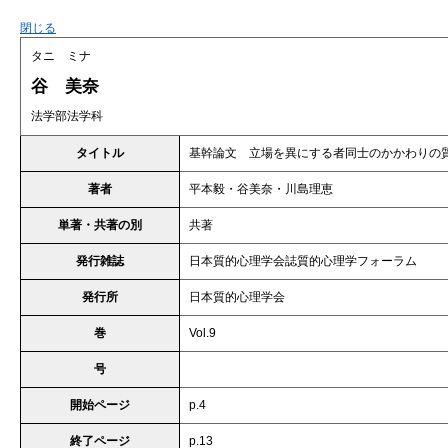
閉じる
タニ ミナ
谷 美奈
法学部法学科
タイトル
基幹論文 立場を異にする者同士のかかわりの
著者
平本毅・谷美奈・川島理恵
単著・共著の別
共著
発行雑誌
日本質的心理学会誌質的心理学フォーラム
発行所
日本質的心理学会
巻
Vol.9
号
開始ページ
p.4
終了ページ
p.13