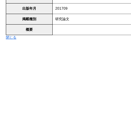
出版年月
201709
掲載種別
研究論文
概要
閉じる