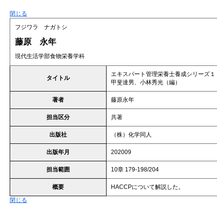
閉じる
フジワラ ナガトシ
藤原 永年
現代生活学部食物栄養学科
エキスパート管理栄養士養成シリーズ１
タイトル
甲斐達男、小林秀光（編）
著者
藤原永年
担当区分
共著
出版社
（株）化学同人
出版年月
202009
担当範囲
10章 179-198/204
概要
HACCPについて解説した。
閉じる