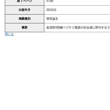
終了ページ
5708
出版年月
201011
掲載種別
研究論文
概要
血清型4型糖ペプチド脂質の生合成に関与する
閉じる