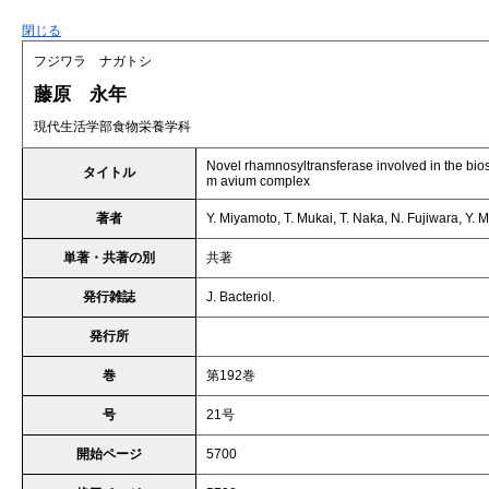
閉じる
フジワラ ナガトシ
藤原 永年
現代生活学部食物栄養学科
Novel rhamnosyltransferase involved in the bios
タイトル
m avium complex
著者
Y. Miyamoto, T. Mukai, T. Naka, N. Fujiwara, Y. 
単著・共著の別
共著
発行雑誌
J. Bacteriol.
発行所
巻
第192巻
号
21号
開始ページ
5700