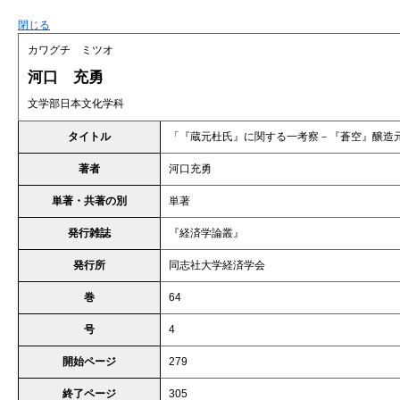
閉じる
カワグチ ミツオ
河口 充勇
文学部日本文化学科
タイトル
「『蔵元杜氏』に関する一考察－『蒼空』醸造
著者
河口充勇
単著・共著の別
単著
発行雑誌
『経済学論叢』
発行所
同志社大学経済学会
巻
64
号
4
開始ページ
279
終了ページ
305