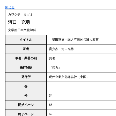
閉じる
カワグチ ミツオ
河口 充勇
文学部日本文化学科
タイトル
「増田家族－誨人不倦的接班人教育」
著者
竇少杰・河口充勇
単著・共著の別
共著
発行雑誌
『接力』
発行所
現代企業文化雑誌社（中国）
巻
号
34
開始ページ
66
終了ページ
69