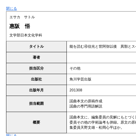
閉じる
エサカ サトル
惠阪 悟
文学部日本文化学科
タイトル
能を読む④信光と世阿弥以後 異類とス
著者
担当区分
その他
出版社
角川学芸出版
出版年月
201308
謡曲本文の原稿作成
担当範囲
謡曲の専門用語解説
謡曲本文に、編集委員の見解にもとづく
概要
委員その他の学術論考も併録。原文の原
集委員天野文雄・松岡心平ほか。
閉じる