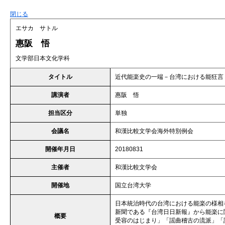
閉じる
エサカ サトル
惠阪 悟
文学部日本文化学科
タイトル
近代能楽史の一端－台湾における能狂言
講演者
惠阪 悟
担当区分
単独
会議名
和漢比較文学会海外特別例会
開催年月日
20180831
主催者
和漢比較文学会
開催地
国立台湾大学
日本統治時代の台湾における能楽の様相
新聞である『台湾日日新報』から能楽に
概要
受容のはじまり」「謡曲稽古の流派」「