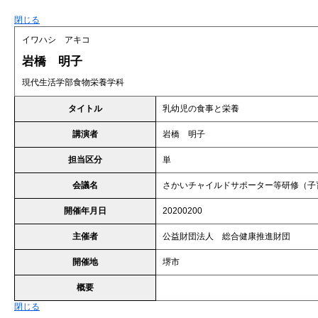
閉じる
イワハシ アキコ
岩橋 明子
現代生活学部食物栄養学科
タイトル
乳幼児の食事と栄養
講演者
岩橋 明子
担当区分
単
会議名
さかいチャイルドサポーター等研修（子
開催年月日
20200200
主催者
公益財団法人 総合健康推進財団
開催地
堺市
概要
閉じる