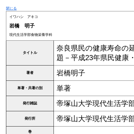
閉じる
イワハシ アキコ
岩橋 明子
現代生活学部食物栄養学科
奈良県民の健康寿命の
タイトル
題－平成23年県民健康
岩橋明子
著者
単著
単著・共著の別
帝塚山大学現代生活学
発行雑誌
帝塚山大学現代生活学
発行所
巻