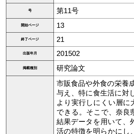
第11号
号
13
開始ページ
21
終了ページ
201502
出版年月
研究論文
掲載種別
市販食品や外食の栄養
与え、特に食生活に対
より実行しにくい層に
できる。そこで、奈良
結果データを用いて、
活の特徴を明らかにし