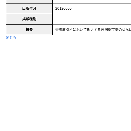
出版年月
20120600
掲載種別
概要
香港取引所において拡大する外国株市場の状況
閉じる