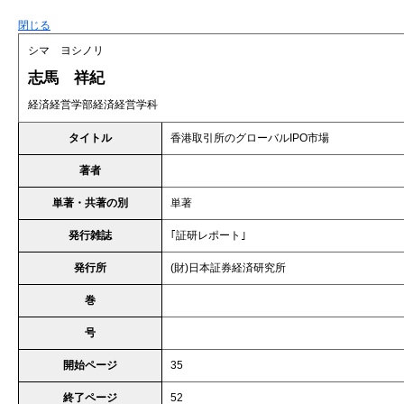
閉じる
シマ ヨシノリ
志馬 祥紀
経済経営学部経済経営学科
タイトル
香港取引所のグローバルIPO市場
著者
単著・共著の別
単著
発行雑誌
｢証研レポート｣
発行所
(財)日本証券経済研究所
巻
号
開始ページ
35
終了ページ
52