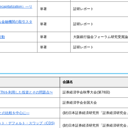
pitalization）―リ
単著
証研レポート
る金融機関の取引スタ
単著
証研レポート
行動
単著
大阪銀行協会フォーラム研究受賞論
単著
証研レポート
会議名
TNを利用した投資とその問題点〜
証券経済学会秋季大会(第78回)
証券経済学会全国大会
との比較を中心に―
(財)日本証券経済研究所「証券経済研究会
ト・デフォルト・スワップ（CDS)
(財)日本証券経済研究所「証券経済研究会