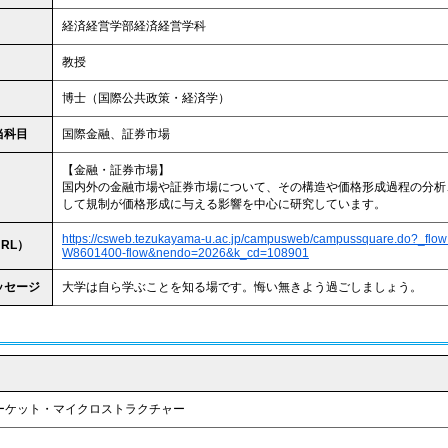
経済経営学部経済経営学科
教授
博士（国際公共政策・経済学）
当科目
国際金融、証券市場
【金融・証券市場】
国内外の金融市場や証券市場について、その構造や価格形成過程の分析
して規制が価格形成に与える影響を中心に研究しています。
https://csweb.tezukayama-u.ac.jp/campusweb/campussquare.do?_flo
RL）
W8601400-flow&nendo=2026&k_cd=108901
ッセージ
大学は自ら学ぶことを知る場です。悔い無きよう過ごしましょう。
ーケット・マイクロストラクチャー