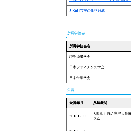
におけるクレジット・イベントの認定
J-REIT市場の価格形成
所属学協会
所属学協会名
証券経済学会
日本ファイナンス学会
日本金融学会
受賞
受賞年月
授与機関
大阪銀行協会主催大銀
20131200
ラム