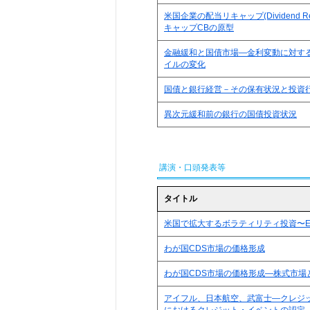
米国企業の配当リキャップ(Dividend Reca
キャップCBの原型
金融緩和と国債市場―金利変動に対す
イルの変化
国債と銀行経営－その保有状況と投資
異次元緩和前の銀行の国債投資状況
講演・口頭発表等
タイトル
米国で拡大するボラティリティ投資〜E
わが国CDS市場の価格形成
わが国CDS市場の価格形成―株式市場
アイフル、日本航空、武富士―クレジッ