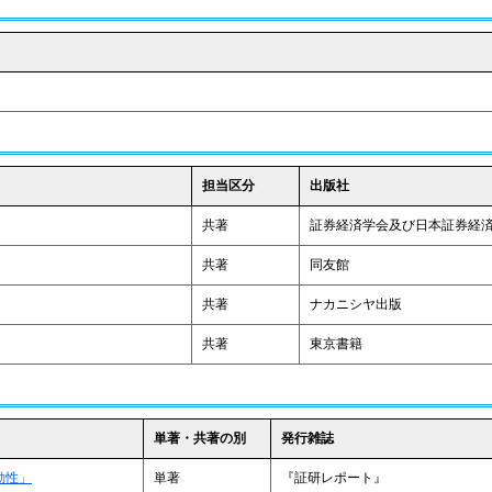
担当区分
出版社
共著
証券経済学会及び日本証券経
共著
同友館
共著
ナカニシヤ出版
共著
東京書籍
単著・共著の別
発行雑誌
動性」
単著
『証研レポート』