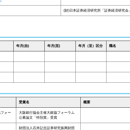
―
(財)日本証券経済研究所「証券経済研究会
年月(自)
年月(至)
年月（至）区分
職名
受賞名
概要
協フォー
大阪銀行協会主催大銀協フォーラム
公募論文「特別賞」受賞
財団法人石井記念証券研究振興財団