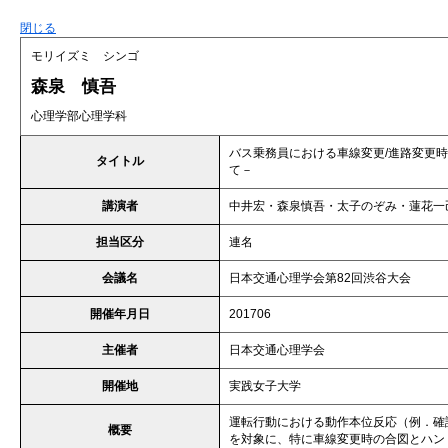
閉じる
モリイズミ シンゴ
森泉 慎吾
心理学部心理学科
バス乗務員における車線変更/進路変更
タイトル
て－
講演者
中井宏・森泉慎吾・太子のぞみ・蓮花一
担当区分
連名
会議名
日本交通心理学会第82回渋谷大会
開催年月日
201706
主催者
日本交通心理学会
開催地
実践女子大学
運転行動における動作本位反応（例．確
概要
を対象に、特に車線変更時の合図とハン