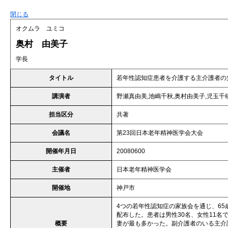
閉じる
オクムラ ユミコ
奥村 由美子
学長
タイトル
若年性認知症患者を介護する主介護者の
講演者
野瀬真由美,池嶋千秋,奥村由美子,児玉千
担当区分
共著
会議名
第23回日本老年精神医学会大会
開催年月日
20080600
主催者
日本老年精神医学会
開催地
神戸市
4つの若年性認知症の家族会を通じ、6
配布した。患者は男性30名、女性11
概要
妻が最も多かった。副介護者のいる主介