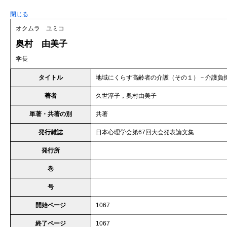
閉じる
オクムラ ユミコ
奥村 由美子
学長
タイトル
地域にくらす高齢者の介護（その１）－介護負
著者
久世淳子，奥村由美子
単著・共著の別
共著
発行雑誌
日本心理学会第67回大会発表論文集
発行所
巻
号
開始ページ
1067
終了ページ
1067