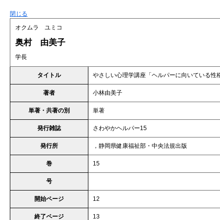
閉じる
オクムラ ユミコ
奥村 由美子
学長
タイトル
やさしい心理学講座「ヘルパーに向いている性
著者
小林由美子
単著・共著の別
単著
発行雑誌
さわやかヘルパー15
発行所
，静岡県健康福祉部・中央法規出版
巻
15
号
開始ページ
12
終了ページ
13