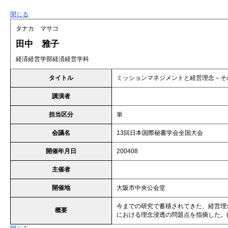
閉じる
タナカ マサコ
田中 雅子
経済経営学部経済経営学科
タイトル
ミッションマネジメントと経営理念－そ
講演者
担当区分
単
会議名
13回日本国際秘書学会全国大会
開催年月日
200408
主催者
開催地
大阪市中央公会堂
今までの研究で蓄積されてきた、経営理
概要
における理念浸透の問題点を指摘した。(『