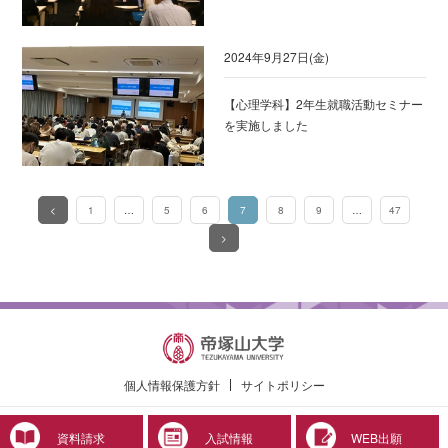
2024年9月27日(金)
【心理学科】2年生就職活動セミナー
を実施しました
<
1
…
5
6
7
8
9
…
47
（このページ）
>
個人情報保護方針
サイトポリシー
© 2019 Tezukayama University
資料請求
入試情報
WEB出願