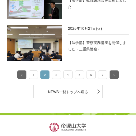
た
2025年10月21日(火)
【法学部】警察実務講座を開催しま
した（三重県警察）
<
1
2
3
4
5
6
7
>
（このページ）
NEWS一覧トップへ戻る