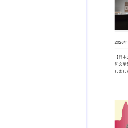
2026
【日本
和文華
しまし