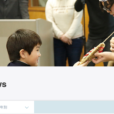
ws
年別