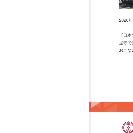
2026
【日本
提寺で
おこな