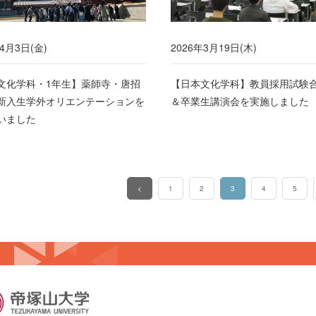
年4月3日(金)
2026年3月19日(木)
文化学科・1年生】薬師寺・唐招
【日本文化学科】教員採用試験
新入生学外オリエンテーションを
＆卒業生講演会を実施しました
いました
<
1
2
3
4
5
（このページ）