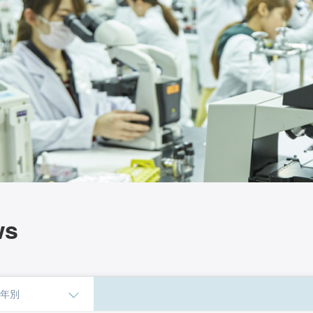
ws
年別