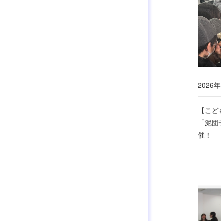
2026年
【こど
「泥団
催！