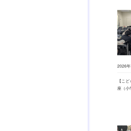
2026年
【こど
座（小