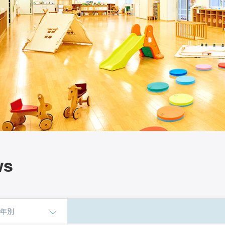
ws
年別