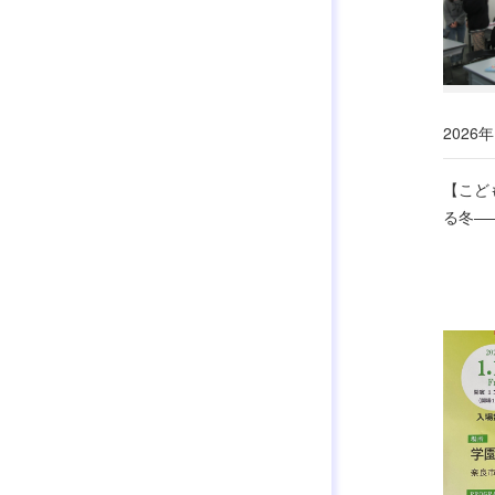
2026年
【こど
る冬―