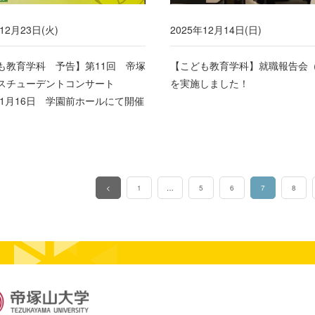
12月23日(火)
2025年12月14日(日)
も教育学科 予告】第11回 帝塚
【こども教育学科】就職報告会
スチューデントコンサート
を実施しました！
6年1月16日 学園前ホールにて開催
<
1
…
5
6
7
8
（このページ）